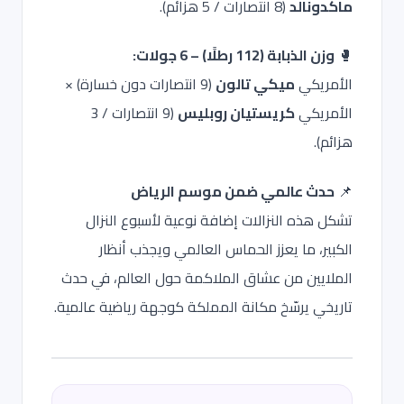
ماكدونالد
(8 انتصارات / 5 هزائم).
🥊
وزن الذبابة (112 رطلًا) – 6 جولات:
الأمريكي
ميكي تالون
(9 انتصارات دون خسارة) ×
الأمريكي
كريستيان روبليس
(9 انتصارات / 3
هزائم).
📌
حدث عالمي ضمن موسم الرياض
تشكل هذه النزالات إضافة نوعية لأسبوع النزال
الكبير، ما يعزز الحماس العالمي ويجذب أنظار
الملايين من عشاق الملاكمة حول العالم، في حدث
تاريخي يرسّخ مكانة المملكة كوجهة رياضية عالمية.