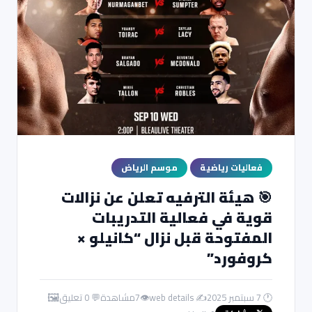
فعاليات رياضية
موسم الرياض
🎯 هيئة الترفيه تعلن عن نزالات
قوية في فعالية التدريبات
المفتوحة قبل نزال “كانيلو ×
كروفورد”
🖼️
🕐 7 سبتمبر 2025
✍️ web details
👁
7
مشاهدة
💬 0 تعليق