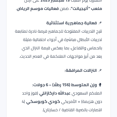
المقررة يوم السبت
13 سبتمبر 2025
على أرض
ملعب “أليجيانت”
، ضمن
فعاليات موسم الرياض
.
📌
فعالية جماهيرية استثنائية
تتيح التدريبات المفتوحة للجماهير فرصة نادرة لمتابعة
تدريبات الأبطال مباشرة في أجواء احتفالية مليئة
بالحماس والتفاعل، بما يعكس قيمة النزال الذي
يعد من أبرز مواجهات الملاكمة في العصر الحديث.
📌
النزالات المرافقة:
🥊
وزن المتوسط (156 رطلًا) – 6 جولات:
الملاكم السعودي
عبدالله داركازانلي
(فوز واحد
دون هزيمة) × الأمريكي
كودي كوبوسكي
(4
انتصارات بالضربة القاضية / خسارتان).