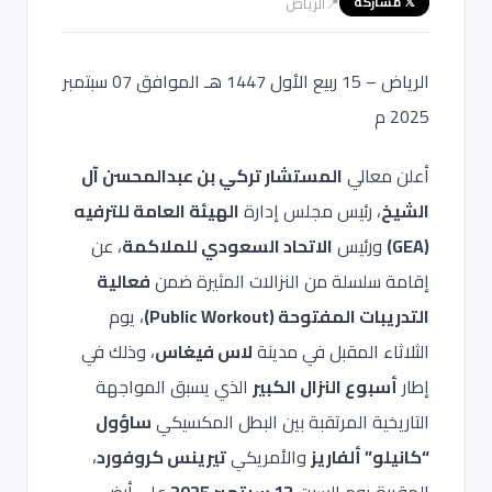
📍
الرياض
𝕏 مشاركة
الرياض – 15 ربيع الأول 1447 هـ الموافق 07 سبتمبر
2025 م
أعلن معالي
المستشار تركي بن عبدالمحسن آل
الشيخ
، رئيس مجلس إدارة
الهيئة العامة للترفيه
(GEA)
ورئيس
الاتحاد السعودي للملاكمة
، عن
إقامة سلسلة من النزالات المثيرة ضمن
فعالية
التدريبات المفتوحة (Public Workout)
، يوم
الثلاثاء المقبل في مدينة
لاس فيغاس
، وذلك في
إطار
أسبوع النزال الكبير
الذي يسبق المواجهة
التاريخية المرتقبة بين البطل المكسيكي
ساؤول
“كانيلو” ألفاريز
والأمريكي
تيرينس كروفورد
،