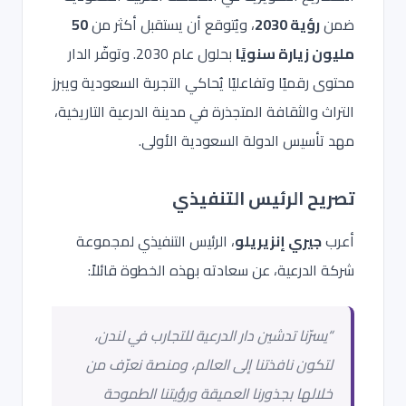
ضمن
رؤية 2030
، ويُتوقع أن يستقبل أكثر من
50
مليون زيارة سنويًا
بحلول عام 2030. وتوفّر الدار
محتوى رقميًا وتفاعليًا يُحاكي التجربة السعودية ويبرز
التراث والثقافة المتجذرة في مدينة الدرعية التاريخية،
مهد تأسيس الدولة السعودية الأولى.
تصريح الرئيس التنفيذي
أعرب
جيري إنزيريلو
، الرئيس التنفيذي لمجموعة
شركة الدرعية، عن سعادته بهذه الخطوة قائلاً:
“يسرّنا تدشين
دار الدرعية للتجارب
في لندن،
لتكون نافذتنا إلى العالم، ومنصة نعرّف من
خلالها بجذورنا العميقة ورؤيتنا الطموحة