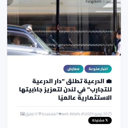
اخبار منوعة
معارض
💼 الدرعية تطلق “دار الدرعية
للتجارب” في لندن لتعزيز جاذبيتها
الاستثمارية عالميًا
🖼️
🕐 20 يونيو 2025
✍️ web details
👁
7
مشاهدة
💬 0 تعليق
𝕏 مشاركة