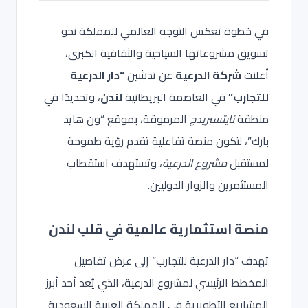
في خطوة تعكس التوجه العالمي للمملكة نحو
تسويق مشروعاتها السياحية والثقافية الكبرى،
أعلنت
شركة الدرعية
عن تدشين
“دار الدرعية
للتجارب”
في العاصمة البريطانية
لندن
، وتحديدًا في
منطقة
نايتسبريدج
المرموقة، بموقع “ون هايد
بارك”، لتكون منصة تفاعلية تقدم رؤية طموحة
لمستقبل
مشروع الدرعية
، وتستهدف استقطاب
المستثمرين والزوار الدوليين.
منصة استثمارية عالمية في قلب لندن
تهدف “دار الدرعية للتجارب” إلى عرض تفاصيل
المخطط الرئيسي لمشروع الدرعية، الذي يُعد أحد أبرز
المشاريع التطويرية في المملكة العربية السعودية