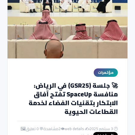
مؤتمرات
🚀 جلسة (GSR25) في الرياض:
منافسة SpaceUp تفتح آفاق
الابتكار بتقنيات الفضاء لخدمة
القطاعات الحيوية
🖼️
🕐 3 سبتمبر 2025
✍️ web details
👁
2
مشاهدة
💬 0 تعليق