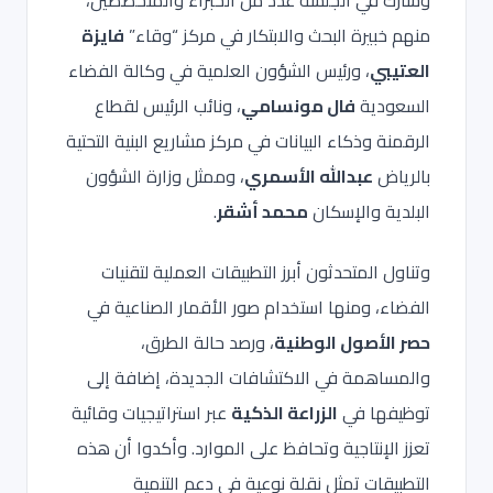
وشارك في الجلسة عدد من الخبراء والمتخصصين،
منهم خبيرة البحث والابتكار في مركز “وقاء”
فايزة
العتيبي
، ورئيس الشؤون العلمية في وكالة الفضاء
السعودية
فال مونسامي
، ونائب الرئيس لقطاع
الرقمنة وذكاء البيانات في مركز مشاريع البنية التحتية
بالرياض
عبدالله الأسمري
، وممثل وزارة الشؤون
البلدية والإسكان
محمد أشقر
.
وتناول المتحدثون أبرز التطبيقات العملية لتقنيات
الفضاء، ومنها استخدام صور الأقمار الصناعية في
حصر الأصول الوطنية
، ورصد حالة الطرق،
والمساهمة في الاكتشافات الجديدة، إضافة إلى
توظيفها في
الزراعة الذكية
عبر استراتيجيات وقائية
تعزز الإنتاجية وتحافظ على الموارد. وأكدوا أن هذه
التطبيقات تمثل نقلة نوعية في دعم التنمية