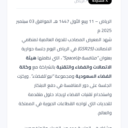
📍
الرياض
𝕏 مشاركة
الرياض – 11 ربيع الأول 1447 هـ الموافق 03 سبتمبر
2025 م
شهد المعرض المصاحب للندوة العالمية لمنظمي
الاتصالات
(GSR25)
في الرياض اليوم جلسة حوارية
بعنوان
“منافسة SpaceUp”
، التي نظمتها
هيئة
الاتصالات والفضاء والتقنية
بالشراكة مع
وكالة
الفضاء السعودية
ومجموعة
“نيو للفضاء”
. وركزت
الجلسة على دور المنافسة في دفع الابتكار
واستخدام تقنيات الفضاء لإيجاد حلول متقدمة
للتحديات التي تواجه القطاعات الحيوية في المملكة
والعالم.