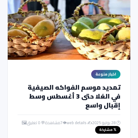
اخبار منوعة
تمديد موسم الفواكه الصيفية
في العُلا حتى 3 أغسطس وسط
إقبال واسع
🖼️
🕐 28 يوليو 2025
✍️ web details
👁
7
مشاهدة
💬 0 تعليق
𝕏 مشاركة