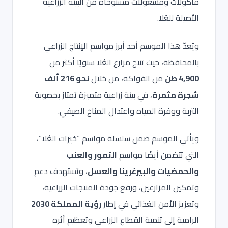
مأكولات ومشغولات مستوحاة من البيئة الزراعية
الأصيلة للعُلا.
ويُعدّ هذا الموسم أحد أبرز مواسم الإنتاج الزراعي
بالمحافظة، حيث تنتج مزارع العُلا سنويًا أكثر من
4,900 طن
من الفواكه، من خلال
نحو 216 ألف
شجرة مثمرة
، في بيئة زراعية متميزة تمتاز بخصوبة
التربة ووفرة المياه واعتدال المناخ الصيفي.
ويأتي الموسم ضمن سلسلة مواسم “خيرات العُلا”،
التي تتضمن أيضًا مواسم
التمور والعنب
والحمضيات والبيرغرينا والعسل
، وتستهدف دعم
وتمكين المزارعين، ورفع جودة المنتجات الزراعية،
وتعزيز الأمن الغذائي في إطار
رؤية المملكة 2030
الرامية إلى تنمية القطاع الزراعي وتعظيم أثره