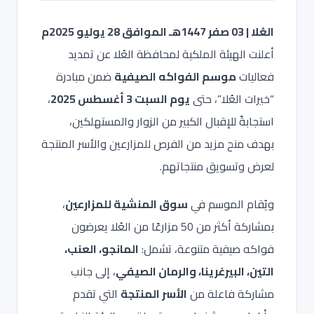
العُلا | 03 صفر 1447هـ الموافق 28 يوليو 2025م
أعلنت الهيئة الملكية لمحافظة العُلا عن تمديد
فعاليات
موسم الفواكه الصيفية
ضمن مبادرة
“خيرات العُلا”، حتى
يوم السبت 3 أغسطس 2025
،
استجابةً للإقبال الكبير من الزوار والمستهلكين،
بهدف منح مزيد من الفرص للمزارعين والأسر المنتجة
لعرض وتسويق منتجاتهم.
ويُقام الموسم في
سوق المنشية للمزارعين
،
بمشاركة أكثر من 50 مزارعًا من العُلا يعرضون
فواكه صيفية متنوعة، تشمل:
المانجو، العنب،
التين، البيرغرينا، والرمان الصيفي
، إلى جانب
مشاركة فاعلة من
الأسر المنتجة
التي تقدم